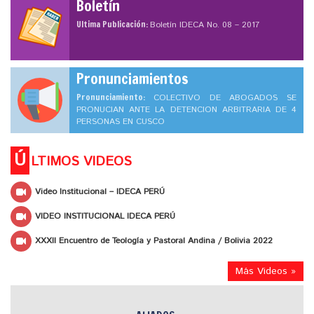
Boletín
Ultima Publicación:
Boletín IDECA No. 08 – 2017
Pronunciamientos
Pronunciamiento:
COLECTIVO DE ABOGADOS SE
PRONUCIAN ANTE LA DETENCION ARBITRARIA DE 4
PERSONAS EN CUSCO
Ú
LTIMOS VIDEOS
Video Institucional – IDECA PERÚ
VIDEO INSTITUCIONAL IDECA PERÚ
XXXII Encuentro de Teología y Pastoral Andina / Bolivia 2022
Más Videos »