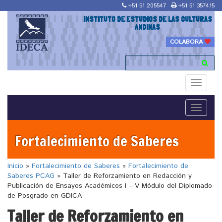
+51 51 205547
+51 51 357415
INSTITUTO DE ESTUDIOS DE LAS CULTURAS
ANDINAS
COLABORA
Toggle
navigati
Toggle
navigati
Fortalecimiento de Saberes
Inicio
»
Fortalecimiento de Saberes
»
Fortalecimiento de
Saberes PCAG
»
Taller de Reforzamiento en Redacción y
Publicación de Ensayos Académicos I – V Módulo del Diplomado
de Posgrado en GDICA
Taller de Reforzamiento en