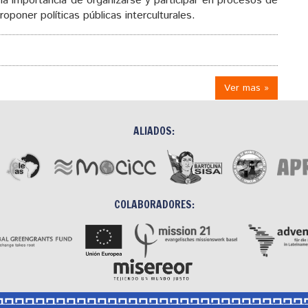
 la importancia de organizarse y participar en procesos de
oponer políticas públicas interculturales.
Ver mas »
ALIADOS:
COLABORADORES: