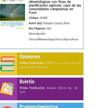
climatológicas con fines de
planificación agrícola; caso de las
comunidades campesinas en
Puno
Código:
01895
Autor (es):
Raquel Loayza Rios
Nro Páginas:
100
Descripción
Clima/Metereología/Puno/Agricultura
Opiniones
Ultima Publicación:
UYARIY: Las voces que no
quieren que escuches
Boletín
Ultima Publicación:
Boletín IDECA No. 08 –
2017
Pronunciamientos