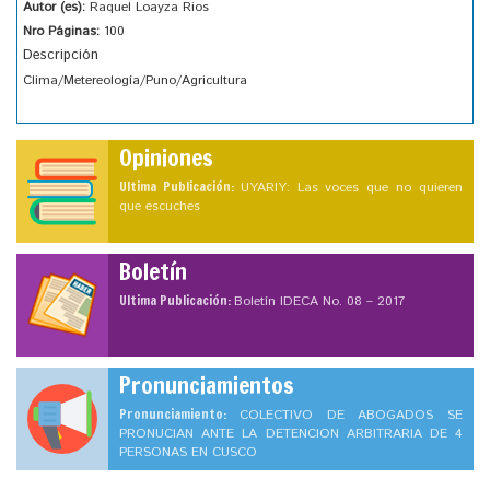
Autor (es):
Raquel Loayza Rios
Nro Páginas:
100
Descripción
Clima/Metereología/Puno/Agricultura
Opiniones
Ultima Publicación:
UYARIY: Las voces que no quieren
que escuches
Boletín
Ultima Publicación:
Boletín IDECA No. 08 – 2017
Pronunciamientos
Pronunciamiento:
COLECTIVO DE ABOGADOS SE
PRONUCIAN ANTE LA DETENCION ARBITRARIA DE 4
PERSONAS EN CUSCO