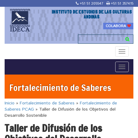
+51 51 205547
+51 51 357415
INSTITUTO DE ESTUDIOS DE LAS CULTURAS
ANDINAS
COLABORA
Toggle
navigati
Toggle
navigati
Fortalecimiento de Saberes
Inicio
»
Fortalecimiento de Saberes
»
Fortalecimiento de
Saberes PCAG
»
Taller de Difusión de los Objetivos del
Desarrollo Sostenible
Taller de Difusión de los