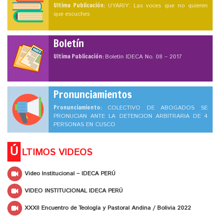
Ultima Publicación:
UYARIY: Las voces que no quieren
que escuches
Boletín
Ultima Publicación:
Boletín IDECA No. 08 – 2017
Pronunciamientos
Pronunciamiento:
COLECTIVO DE ABOGADOS SE
PRONUCIAN ANTE LA DETENCION ARBITRARIA DE 4
PERSONAS EN CUSCO
Ú
LTIMOS VIDEOS
Video Institucional – IDECA PERÚ
VIDEO INSTITUCIONAL IDECA PERÚ
XXXII Encuentro de Teología y Pastoral Andina / Bolivia 2022