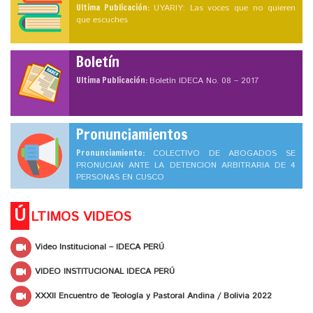
Ultima Publicación:
UYARIY: Las voces que no quieren
que escuches
Boletín
Ultima Publicación:
Boletín IDECA No. 08 – 2017
Pronunciamientos
Pronunciamiento:
COLECTIVO DE ABOGADOS SE
PRONUCIAN ANTE LA DETENCION ARBITRARIA DE 4
PERSONAS EN CUSCO
Ú
LTIMOS VIDEOS
Video Institucional – IDECA PERÚ
VIDEO INSTITUCIONAL IDECA PERÚ
XXXII Encuentro de Teología y Pastoral Andina / Bolivia 2022