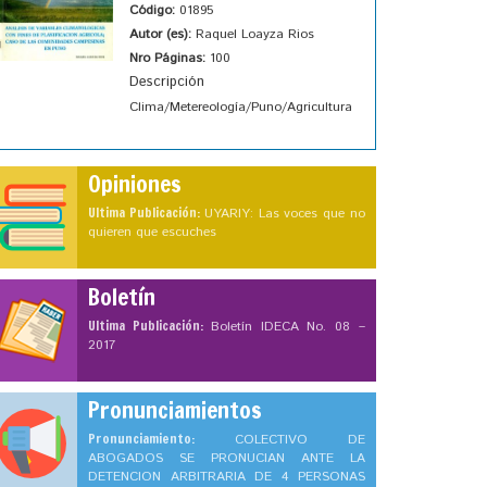
Código:
01895
Autor (es):
Raquel Loayza Rios
Nro Páginas:
100
Descripción
Clima/Metereología/Puno/Agricultura
Opiniones
Ultima Publicación:
UYARIY: Las voces que no
quieren que escuches
Boletín
Ultima Publicación:
Boletín IDECA No. 08 –
2017
Pronunciamientos
Pronunciamiento:
COLECTIVO DE
ABOGADOS SE PRONUCIAN ANTE LA
DETENCION ARBITRARIA DE 4 PERSONAS