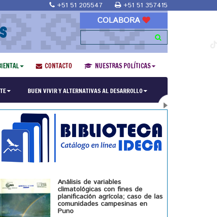
+51 51 205547
+51 51 357415
COLABORA
S
IENTAL
CONTACTO
NUESTRAS POLÍTICAS
ría en Religiones y culturas Andinas"
TE
BUEN VIVIR Y ALTERNATIVAS AL DESARROLLO
Análisis de variables
climatológicas con fines de
planificación agrícola; caso de las
comunidades campesinas en
Puno