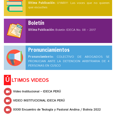
Ultima Publicación:
UYARIY: Las voces que no quieren
que escuches
Boletín
Ultima Publicación:
Boletín IDECA No. 08 – 2017
Pronunciamientos
Pronunciamiento:
COLECTIVO DE ABOGADOS SE
PRONUCIAN ANTE LA DETENCION ARBITRARIA DE 4
PERSONAS EN CUSCO
Ú
LTIMOS VIDEOS
Video Institucional – IDECA PERÚ
VIDEO INSTITUCIONAL IDECA PERÚ
XXXII Encuentro de Teología y Pastoral Andina / Bolivia 2022