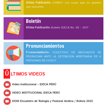
Ultima Publicación:
UYARIY: Las voces que no quieren
que escuches
Boletín
Ultima Publicación:
Boletín IDECA No. 08 – 2017
Pronunciamientos
Pronunciamiento:
COLECTIVO DE ABOGADOS SE
PRONUCIAN ANTE LA DETENCION ARBITRARIA DE 4
PERSONAS EN CUSCO
Ú
LTIMOS VIDEOS
Video Institucional – IDECA PERÚ
VIDEO INSTITUCIONAL IDECA PERÚ
XXXII Encuentro de Teología y Pastoral Andina / Bolivia 2022