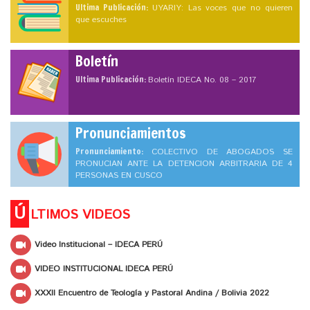
Ultima Publicación:
UYARIY: Las voces que no quieren
que escuches
Boletín
Ultima Publicación:
Boletín IDECA No. 08 – 2017
Pronunciamientos
Pronunciamiento:
COLECTIVO DE ABOGADOS SE
PRONUCIAN ANTE LA DETENCION ARBITRARIA DE 4
PERSONAS EN CUSCO
Ú
LTIMOS VIDEOS
Video Institucional – IDECA PERÚ
VIDEO INSTITUCIONAL IDECA PERÚ
XXXII Encuentro de Teología y Pastoral Andina / Bolivia 2022