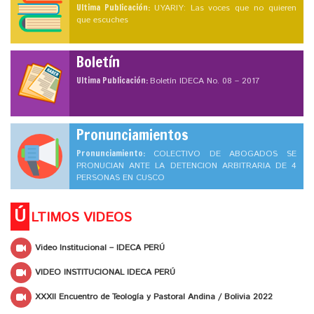
Ultima Publicación:
UYARIY: Las voces que no quieren
que escuches
Boletín
Ultima Publicación:
Boletín IDECA No. 08 – 2017
Pronunciamientos
Pronunciamiento:
COLECTIVO DE ABOGADOS SE
PRONUCIAN ANTE LA DETENCION ARBITRARIA DE 4
PERSONAS EN CUSCO
Ú
LTIMOS VIDEOS
Video Institucional – IDECA PERÚ
VIDEO INSTITUCIONAL IDECA PERÚ
XXXII Encuentro de Teología y Pastoral Andina / Bolivia 2022