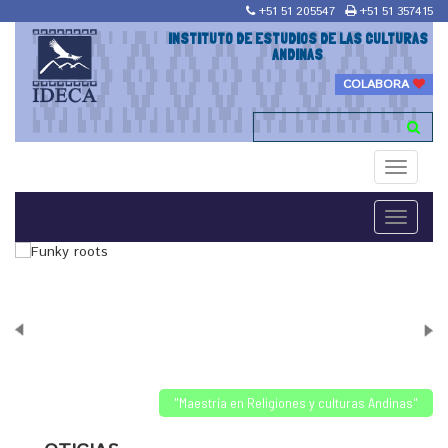
+51 51 205547
+51 51 357415
INSTITUTO DE ESTUDIOS DE LAS CULTURAS
ANDINAS
COLABORA
Toggle
navigati
Toggle
navigati
"Maestría en Religiones y culturas Andinas"