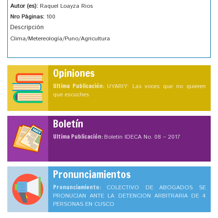
Autor (es):
Raquel Loayza Rios
Nro Páginas:
100
Descripción
Clima/Metereología/Puno/Agricultura
Opiniones
Ultima Publicación:
UYARIY: Las voces que no quieren
que escuches
Boletín
Ultima Publicación:
Boletín IDECA No. 08 – 2017
Pronunciamientos
Pronunciamiento:
COLECTIVO DE ABOGADOS SE
PRONUCIAN ANTE LA DETENCION ARBITRARIA DE 4
PERSONAS EN CUSCO