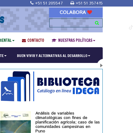
+51 51 205547
+51 51 357415
COLABORA
S
IENTAL
CONTACTO
NUESTRAS POLÍTICAS
ría en Religiones y culturas Andinas"
TE
BUEN VIVIR Y ALTERNATIVAS AL DESARROLLO
Análisis de variables
climatológicas con fines de
planificación agrícola; caso de las
comunidades campesinas en
Puno