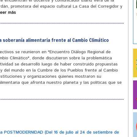
 se encuentran el docente y comunicador Eland Vera de la
ordán, promotora del espacio cultural La Casa del Corregidor y
Leer más
a soberanía alimentaria frente al Cambio Climático
olectivos se reunieron en "Encuentro Diálogo Regional de
mbio Climático", donde discutieron sobre la problemática
tividad se desarrolló luego de haber construido propuestas
ís y del mundo en la Cumbre de los Pueblos frente al Cambio
instituciones y organizaciones quienes mostraron su
limentaria que afronta nuestro planeta y las políticas que se
 POSTMODERNIDAD (Del 16 de julio al 24 de setiembre de