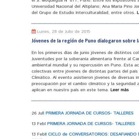
el Jr. Moquegua N° 677, Puno. Entre los expositores
Universidad Nacional del Altiplano; Ana María Pino J
del Grupo de Estudio Interculturalidad, entre otros.
Lunes, 28 de Julio de 2015
Jóvenes de la región de Puno dialogaron sobre l
En los primeros días de junio jóvenes de distintos c
Juventudes por la soberanía alimentaria frente al Ca
ambiental mundial y su repercusión en Puno. Esta ac
colectivas entre jóvenes de distintas partes del pa
Climático. Al evento asistieron jóvenes de diversas 
preocupación por el cambio climático y la seguridad a
aplican en nuestro país en este tema.
Leer más
26 Jul
I PRIMERA JORNADA DE CURSOS- TALLERES
13 Feb
I PRIMERA JORNADA DE CURSOS- TALLERES
13 Feb
II CICLO de CONVERSATORIOS: DESAFIANDO la