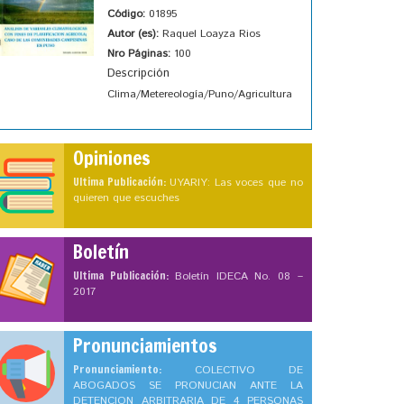
Código:
01895
Autor (es):
Raquel Loayza Rios
Nro Páginas:
100
Descripción
Clima/Metereología/Puno/Agricultura
Opiniones
Ultima Publicación:
UYARIY: Las voces que no
quieren que escuches
Boletín
Ultima Publicación:
Boletín IDECA No. 08 –
2017
Pronunciamientos
Pronunciamiento:
COLECTIVO DE
ABOGADOS SE PRONUCIAN ANTE LA
DETENCION ARBITRARIA DE 4 PERSONAS