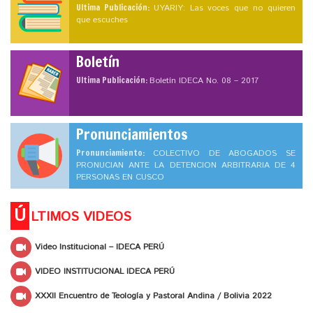
Ultima Publicación:
UYARIY: Las voces que no quieren
que escuches
Boletín
Ultima Publicación:
Boletín IDECA No. 08 – 2017
Pronunciamientos
Pronunciamiento:
COLECTIVO DE ABOGADOS SE
PRONUCIAN ANTE LA DETENCION ARBITRARIA DE 4
PERSONAS EN CUSCO
Ú
LTIMOS VIDEOS
Video Institucional – IDECA PERÚ
VIDEO INSTITUCIONAL IDECA PERÚ
XXXII Encuentro de Teología y Pastoral Andina / Bolivia 2022