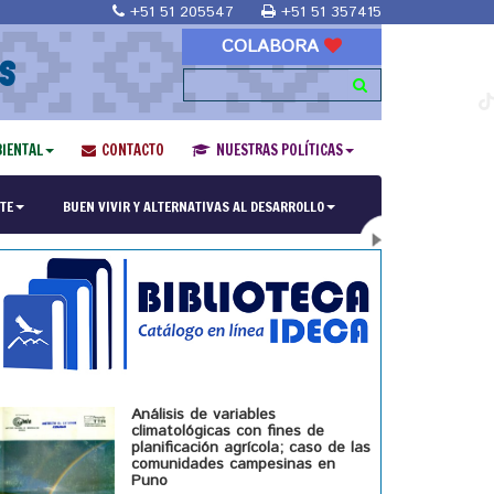
+51 51 205547
+51 51 357415
COLABORA
S
IENTAL
CONTACTO
NUESTRAS POLÍTICAS
ría en Religiones y culturas Andinas"
TE
BUEN VIVIR Y ALTERNATIVAS AL DESARROLLO
Análisis de variables
climatológicas con fines de
planificación agrícola; caso de las
comunidades campesinas en
Puno