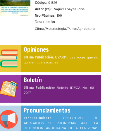
Código:
01895
Autor (es):
Raquel Loayza Rios
Nro Páginas:
100
Descripción
Clima/Metereología/Puno/Agricultura
Opiniones
Ultima Publicación:
UYARIY: Las voces que no
quieren que escuches
Boletín
Ultima Publicación:
Boletín IDECA No. 08 –
2017
Pronunciamientos
Pronunciamiento:
COLECTIVO DE
ABOGADOS SE PRONUCIAN ANTE LA
DETENCION ARBITRARIA DE 4 PERSONAS