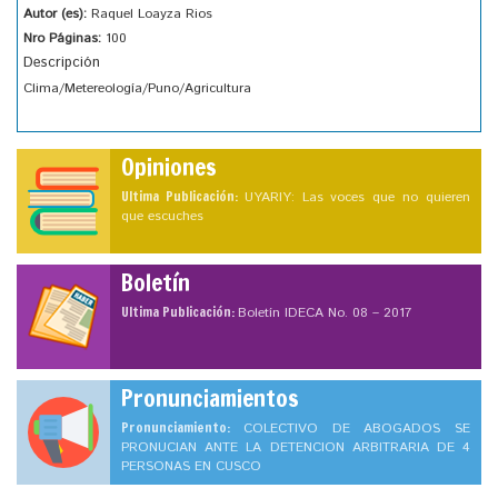
Autor (es):
Raquel Loayza Rios
Nro Páginas:
100
Descripción
Clima/Metereología/Puno/Agricultura
Opiniones
Ultima Publicación:
UYARIY: Las voces que no quieren
que escuches
Boletín
Ultima Publicación:
Boletín IDECA No. 08 – 2017
Pronunciamientos
Pronunciamiento:
COLECTIVO DE ABOGADOS SE
PRONUCIAN ANTE LA DETENCION ARBITRARIA DE 4
PERSONAS EN CUSCO