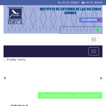
+51 51 205547
+51 51 357415
INSTITUTO DE ESTUDIOS DE LAS CULTURAS
ANDINAS
COLABORA
Toggle
navigati
Toggle
navigati
"Maestría en Religiones y culturas Andinas"