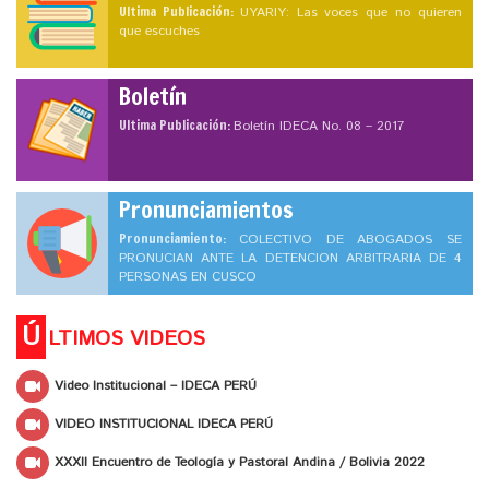
Ultima Publicación:
UYARIY: Las voces que no quieren
que escuches
Boletín
Ultima Publicación:
Boletín IDECA No. 08 – 2017
Pronunciamientos
Pronunciamiento:
COLECTIVO DE ABOGADOS SE
PRONUCIAN ANTE LA DETENCION ARBITRARIA DE 4
PERSONAS EN CUSCO
Ú
LTIMOS VIDEOS
Video Institucional – IDECA PERÚ
VIDEO INSTITUCIONAL IDECA PERÚ
XXXII Encuentro de Teología y Pastoral Andina / Bolivia 2022