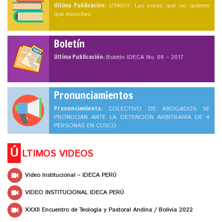
Ultima Publicación:
UYARIY: Las voces que no quieren
que escuches
Boletín
Ultima Publicación:
Boletín IDECA No. 08 – 2017
Pronunciamientos
Pronunciamiento:
COLECTIVO DE ABOGADOS SE
PRONUCIAN ANTE LA DETENCION ARBITRARIA DE 4
PERSONAS EN CUSCO
Ú
LTIMOS VIDEOS
Video Institucional – IDECA PERÚ
VIDEO INSTITUCIONAL IDECA PERÚ
XXXII Encuentro de Teología y Pastoral Andina / Bolivia 2022