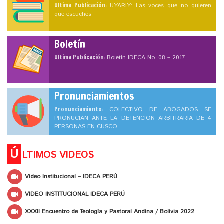
Ultima Publicación:
UYARIY: Las voces que no quieren
que escuches
Boletín
Ultima Publicación:
Boletín IDECA No. 08 – 2017
Pronunciamientos
Pronunciamiento:
COLECTIVO DE ABOGADOS SE
PRONUCIAN ANTE LA DETENCION ARBITRARIA DE 4
PERSONAS EN CUSCO
Ú
LTIMOS VIDEOS
Video Institucional – IDECA PERÚ
VIDEO INSTITUCIONAL IDECA PERÚ
XXXII Encuentro de Teología y Pastoral Andina / Bolivia 2022