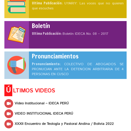
Ultima Publicación:
UYARIY: Las voces que no quieren
que escuches
Boletín
Ultima Publicación:
Boletín IDECA No. 08 – 2017
Pronunciamientos
Pronunciamiento:
COLECTIVO DE ABOGADOS SE
PRONUCIAN ANTE LA DETENCION ARBITRARIA DE 4
PERSONAS EN CUSCO
Ú
LTIMOS VIDEOS
Video Institucional – IDECA PERÚ
VIDEO INSTITUCIONAL IDECA PERÚ
XXXII Encuentro de Teología y Pastoral Andina / Bolivia 2022