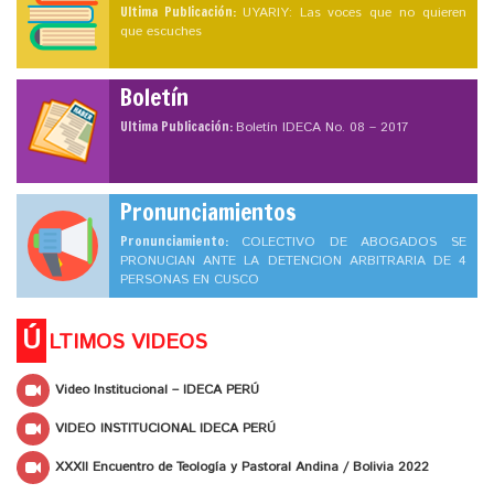
Ultima Publicación:
UYARIY: Las voces que no quieren
que escuches
Boletín
Ultima Publicación:
Boletín IDECA No. 08 – 2017
Pronunciamientos
Pronunciamiento:
COLECTIVO DE ABOGADOS SE
PRONUCIAN ANTE LA DETENCION ARBITRARIA DE 4
PERSONAS EN CUSCO
Ú
LTIMOS VIDEOS
Video Institucional – IDECA PERÚ
VIDEO INSTITUCIONAL IDECA PERÚ
XXXII Encuentro de Teología y Pastoral Andina / Bolivia 2022