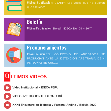
Ultima Publicación:
UYARIY: Las voces que no quieren
que escuches
Boletín
Ultima Publicación:
Boletín IDECA No. 08 – 2017
Pronunciamientos
Pronunciamiento:
COLECTIVO DE ABOGADOS SE
PRONUCIAN ANTE LA DETENCION ARBITRARIA DE 4
PERSONAS EN CUSCO
Ú
LTIMOS VIDEOS
Video Institucional – IDECA PERÚ
VIDEO INSTITUCIONAL IDECA PERÚ
XXXII Encuentro de Teología y Pastoral Andina / Bolivia 2022