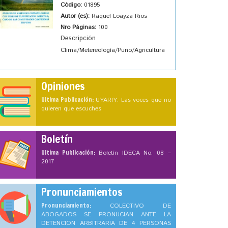
Código:
01895
Autor (es):
Raquel Loayza Rios
Nro Páginas:
100
Descripción
Clima/Metereología/Puno/Agricultura
Opiniones
Ultima Publicación:
UYARIY: Las voces que no
quieren que escuches
Boletín
Ultima Publicación:
Boletín IDECA No. 08 –
2017
Pronunciamientos
Pronunciamiento:
COLECTIVO DE
ABOGADOS SE PRONUCIAN ANTE LA
DETENCION ARBITRARIA DE 4 PERSONAS