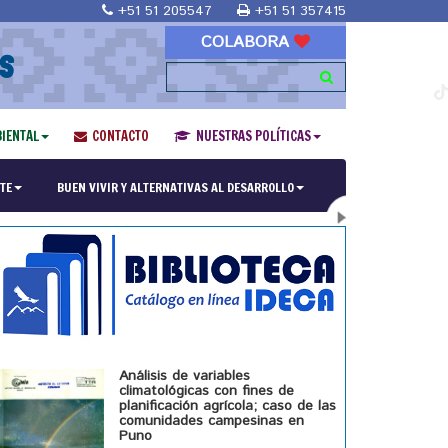
+51 51 205547
+51 51 357415
COLABORA
S
IENTAL
CONTACTO
NUESTRAS POLÍTICAS
ría en Religiones y culturas Andinas"
TE
BUEN VIVIR Y ALTERNATIVAS AL DESARROLLO
Análisis de variables
climatológicas con fines de
planificación agrícola; caso de las
comunidades campesinas en
Puno