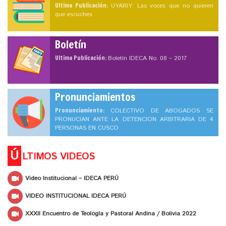
Ultima Publicación:
UYARIY: Las voces que no quieren
que escuches
Boletín
Ultima Publicación:
Boletín IDECA No. 08 – 2017
Pronunciamientos
Pronunciamiento:
COLECTIVO DE ABOGADOS SE
PRONUCIAN ANTE LA DETENCION ARBITRARIA DE 4
PERSONAS EN CUSCO
Ú
LTIMOS VIDEOS
Video Institucional – IDECA PERÚ
VIDEO INSTITUCIONAL IDECA PERÚ
XXXII Encuentro de Teología y Pastoral Andina / Bolivia 2022