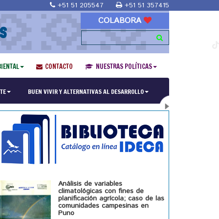
+51 51 205547
+51 51 357415
COLABORA
S
IENTAL
CONTACTO
NUESTRAS POLÍTICAS
ría en Religiones y culturas Andinas"
TE
BUEN VIVIR Y ALTERNATIVAS AL DESARROLLO
Análisis de variables
climatológicas con fines de
planificación agrícola; caso de las
comunidades campesinas en
Puno