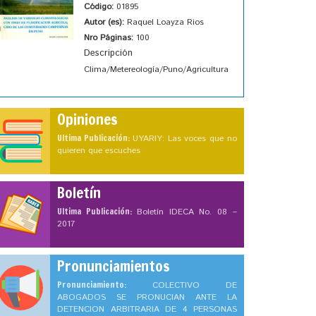
Código:
01895
Autor (es):
Raquel Loayza Rios
Nro Páginas:
100
Descripción
Clima/Metereología/Puno/Agricultura
Opiniones
Ultima Publicación:
UYARIY: Las voces que no
quieren que escuches
Boletín
Ultima Publicación:
Boletín IDECA No. 08 –
2017
Pronunciamientos
Pronunciamiento:
COLECTIVO DE
ABOGADOS SE PRONUCIAN ANTE LA
DETENCION ARBITRARIA DE 4 PERSONAS