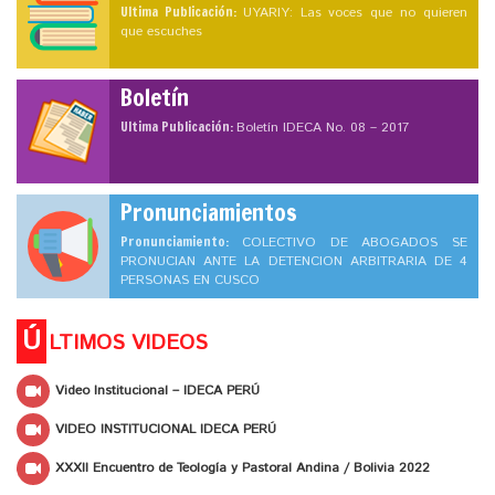
Ultima Publicación:
UYARIY: Las voces que no quieren
que escuches
Boletín
Ultima Publicación:
Boletín IDECA No. 08 – 2017
Pronunciamientos
Pronunciamiento:
COLECTIVO DE ABOGADOS SE
PRONUCIAN ANTE LA DETENCION ARBITRARIA DE 4
PERSONAS EN CUSCO
Ú
LTIMOS VIDEOS
Video Institucional – IDECA PERÚ
VIDEO INSTITUCIONAL IDECA PERÚ
XXXII Encuentro de Teología y Pastoral Andina / Bolivia 2022