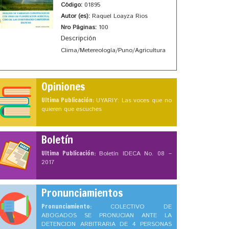
Código:
01895
Autor (es):
Raquel Loayza Rios
Nro Páginas:
100
Descripción
Clima/Metereología/Puno/Agricultura
Opiniones
Ultima Publicación:
UYARIY: Las voces que no
quieren que escuches
Boletín
Ultima Publicación:
Boletín IDECA No. 08 –
2017
Pronunciamientos
Pronunciamiento:
COLECTIVO DE
ABOGADOS SE PRONUCIAN ANTE LA
DETENCION ARBITRARIA DE 4 PERSONAS