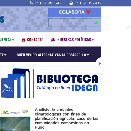
+51 51 205547
+51 51 357415
COLABORA
S
IENTAL
CONTACTO
NUESTRAS POLÍTICAS
ría en Religiones y culturas Andinas"
TE
BUEN VIVIR Y ALTERNATIVAS AL DESARROLLO
Análisis de variables
climatológicas con fines de
planificación agrícola; caso de las
comunidades campesinas en
Puno