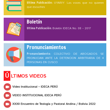
Ultima Publicación:
UYARIY: Las voces que no quieren
que escuches
Boletín
Ultima Publicación:
Boletín IDECA No. 08 – 2017
Pronunciamientos
Pronunciamiento:
COLECTIVO DE ABOGADOS SE
PRONUCIAN ANTE LA DETENCION ARBITRARIA DE 4
PERSONAS EN CUSCO
Ú
LTIMOS VIDEOS
Video Institucional – IDECA PERÚ
VIDEO INSTITUCIONAL IDECA PERÚ
XXXII Encuentro de Teología y Pastoral Andina / Bolivia 2022