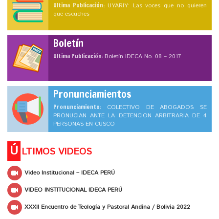
Ultima Publicación:
UYARIY: Las voces que no quieren
que escuches
Boletín
Ultima Publicación:
Boletín IDECA No. 08 – 2017
Pronunciamientos
Pronunciamiento:
COLECTIVO DE ABOGADOS SE
PRONUCIAN ANTE LA DETENCION ARBITRARIA DE 4
PERSONAS EN CUSCO
Ú
LTIMOS VIDEOS
Video Institucional – IDECA PERÚ
VIDEO INSTITUCIONAL IDECA PERÚ
XXXII Encuentro de Teología y Pastoral Andina / Bolivia 2022