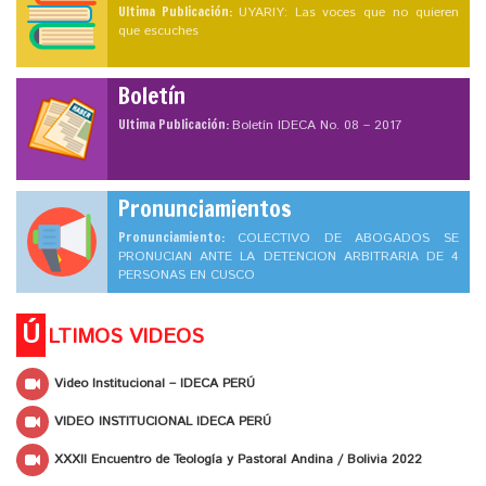
Ultima Publicación:
UYARIY: Las voces que no quieren
que escuches
Boletín
Ultima Publicación:
Boletín IDECA No. 08 – 2017
Pronunciamientos
Pronunciamiento:
COLECTIVO DE ABOGADOS SE
PRONUCIAN ANTE LA DETENCION ARBITRARIA DE 4
PERSONAS EN CUSCO
Ú
LTIMOS VIDEOS
Video Institucional – IDECA PERÚ
VIDEO INSTITUCIONAL IDECA PERÚ
XXXII Encuentro de Teología y Pastoral Andina / Bolivia 2022