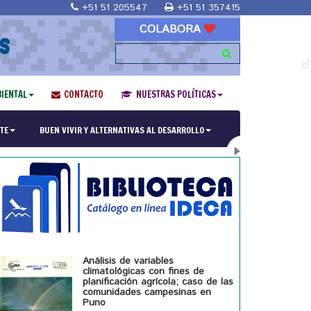
+51 51 205547
+51 51 357415
COLABORA
S
IENTAL
CONTACTO
NUESTRAS POLÍTICAS
ría en Religiones y culturas Andinas"
TE
BUEN VIVIR Y ALTERNATIVAS AL DESARROLLO
Análisis de variables
climatológicas con fines de
planificación agrícola; caso de las
comunidades campesinas en
Puno