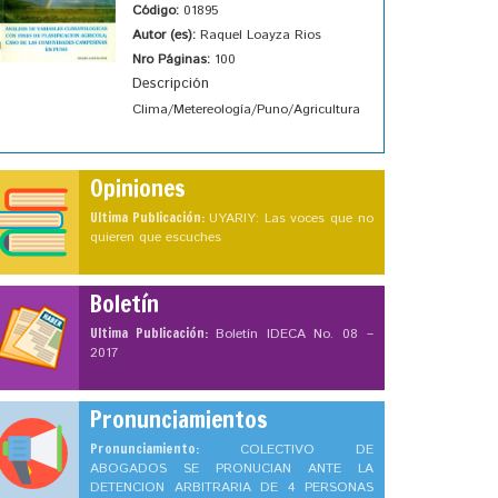
Código:
01895
Autor (es):
Raquel Loayza Rios
Nro Páginas:
100
Descripción
Clima/Metereología/Puno/Agricultura
Opiniones
Ultima Publicación:
UYARIY: Las voces que no
quieren que escuches
Boletín
Ultima Publicación:
Boletín IDECA No. 08 –
2017
Pronunciamientos
Pronunciamiento:
COLECTIVO DE
ABOGADOS SE PRONUCIAN ANTE LA
DETENCION ARBITRARIA DE 4 PERSONAS