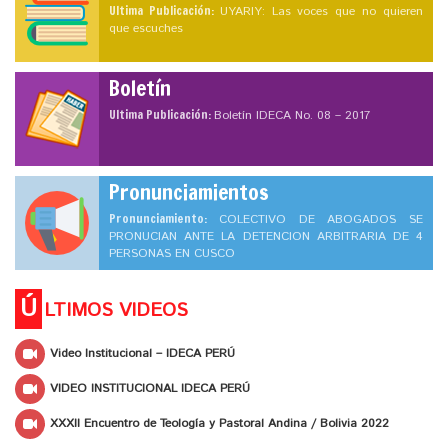
Ultima Publicación:
UYARIY: Las voces que no quieren
que escuches
Boletín
Ultima Publicación:
Boletín IDECA No. 08 – 2017
Pronunciamientos
Pronunciamiento:
COLECTIVO DE ABOGADOS SE
PRONUCIAN ANTE LA DETENCION ARBITRARIA DE 4
PERSONAS EN CUSCO
Ú
LTIMOS VIDEOS
Video Institucional – IDECA PERÚ
VIDEO INSTITUCIONAL IDECA PERÚ
XXXII Encuentro de Teología y Pastoral Andina / Bolivia 2022