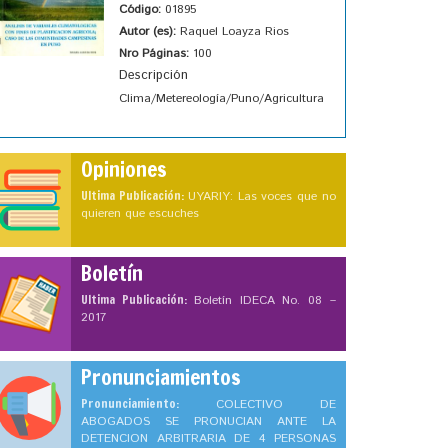
Código:
01895
Autor (es):
Raquel Loayza Rios
Nro Páginas:
100
Descripción
Clima/Metereología/Puno/Agricultura
Opiniones
Ultima Publicación:
UYARIY: Las voces que no
quieren que escuches
Boletín
Ultima Publicación:
Boletín IDECA No. 08 –
2017
Pronunciamientos
Pronunciamiento:
COLECTIVO DE
ABOGADOS SE PRONUCIAN ANTE LA
DETENCION ARBITRARIA DE 4 PERSONAS