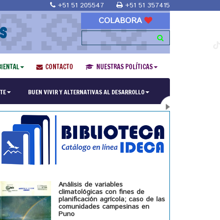
+51 51 205547
+51 51 357415
COLABORA
S
IENTAL
CONTACTO
NUESTRAS POLÍTICAS
ría en Religiones y culturas Andinas"
TE
BUEN VIVIR Y ALTERNATIVAS AL DESARROLLO
Análisis de variables
climatológicas con fines de
planificación agrícola; caso de las
comunidades campesinas en
Puno