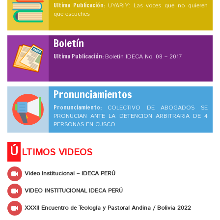
Ultima Publicación:
UYARIY: Las voces que no quieren
que escuches
Boletín
Ultima Publicación:
Boletín IDECA No. 08 – 2017
Pronunciamientos
Pronunciamiento:
COLECTIVO DE ABOGADOS SE
PRONUCIAN ANTE LA DETENCION ARBITRARIA DE 4
PERSONAS EN CUSCO
Ú
LTIMOS VIDEOS
Video Institucional – IDECA PERÚ
VIDEO INSTITUCIONAL IDECA PERÚ
XXXII Encuentro de Teología y Pastoral Andina / Bolivia 2022