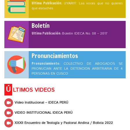
Ultima Publicación:
UYARIY: Las voces que no quieren
que escuches
Boletín
Ultima Publicación:
Boletín IDECA No. 08 – 2017
Pronunciamientos
Pronunciamiento:
COLECTIVO DE ABOGADOS SE
PRONUCIAN ANTE LA DETENCION ARBITRARIA DE 4
PERSONAS EN CUSCO
Ú
LTIMOS VIDEOS
Video Institucional – IDECA PERÚ
VIDEO INSTITUCIONAL IDECA PERÚ
XXXII Encuentro de Teología y Pastoral Andina / Bolivia 2022