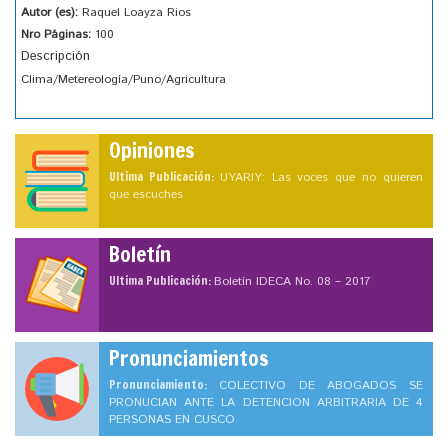
Autor (es):
Raquel Loayza Rios
Nro Páginas:
100
Descripción
Clima/Metereología/Puno/Agricultura
Opiniones
Ultima Publicación:
UYARIY: Las voces que no quieren
que escuches
Boletín
Ultima Publicación:
Boletín IDECA No. 08 – 2017
Pronunciamientos
Pronunciamiento:
COLECTIVO DE ABOGADOS SE
PRONUCIAN ANTE LA DETENCION ARBITRARIA DE 4
PERSONAS EN CUSCO