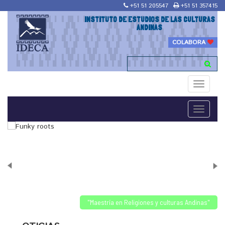
+51 51 205547
+51 51 357415
INSTITUTO DE ESTUDIOS DE LAS CULTURAS
ANDINAS
COLABORA
Toggle
navigati
Toggle
navigati
"Maestría en Religiones y culturas Andinas"