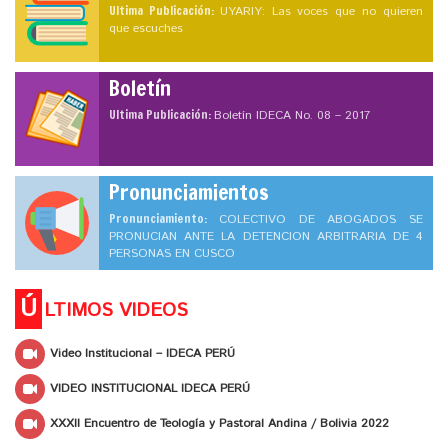
Ultima Publicación:
UYARIY: Las voces que no quieren
que escuches
Boletín
Ultima Publicación:
Boletín IDECA No. 08 – 2017
Pronunciamientos
Pronunciamiento:
COLECTIVO DE ABOGADOS SE
PRONUCIAN ANTE LA DETENCION ARBITRARIA DE 4
PERSONAS EN CUSCO
Ú
LTIMOS VIDEOS
Video Institucional – IDECA PERÚ
VIDEO INSTITUCIONAL IDECA PERÚ
XXXII Encuentro de Teología y Pastoral Andina / Bolivia 2022