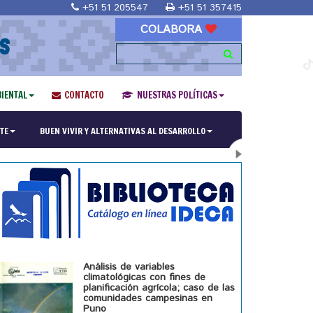
+51 51 205547
+51 51 357415
COLABORA
S
IENTAL
CONTACTO
NUESTRAS POLÍTICAS
ría en Religiones y culturas Andinas"
TE
BUEN VIVIR Y ALTERNATIVAS AL DESARROLLO
Análisis de variables
climatológicas con fines de
planificación agrícola; caso de las
comunidades campesinas en
Puno