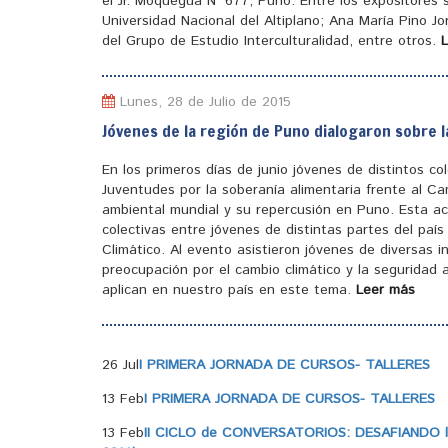
el Jr. Moquegua N° 677, Puno. Entre los expositores
Universidad Nacional del Altiplano; Ana María Pino J
del Grupo de Estudio Interculturalidad, entre otros.
Lunes, 28 de Julio de 2015
Jóvenes de la región de Puno dialogaron sobre l
En los primeros días de junio jóvenes de distintos c
Juventudes por la soberanía alimentaria frente al Ca
ambiental mundial y su repercusión en Puno. Esta ac
colectivas entre jóvenes de distintas partes del pa
Climático. Al evento asistieron jóvenes de diversas 
preocupación por el cambio climático y la seguridad a
aplican en nuestro país en este tema.
Leer más
26 Jul
I PRIMERA JORNADA DE CURSOS- TALLERES
13 Feb
I PRIMERA JORNADA DE CURSOS- TALLERES
13 Feb
II CICLO de CONVERSATORIOS: DESAFIANDO la