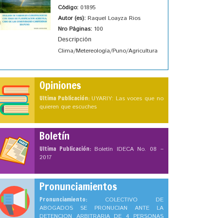
Código:
01895
Autor (es):
Raquel Loayza Rios
Nro Páginas:
100
Descripción
Clima/Metereología/Puno/Agricultura
Opiniones
Ultima Publicación:
UYARIY: Las voces que no
quieren que escuches
Boletín
Ultima Publicación:
Boletín IDECA No. 08 –
2017
Pronunciamientos
Pronunciamiento:
COLECTIVO DE
ABOGADOS SE PRONUCIAN ANTE LA
DETENCION ARBITRARIA DE 4 PERSONAS