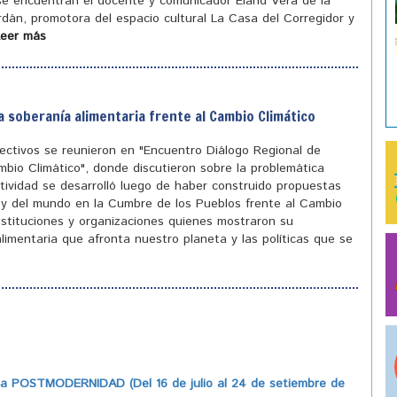
 se encuentran el docente y comunicador Eland Vera de la
ordán, promotora del espacio cultural La Casa del Corregidor y
Leer más
a soberanía alimentaria frente al Cambio Climático
olectivos se reunieron en "Encuentro Diálogo Regional de
mbio Climático", donde discutieron sobre la problemática
tividad se desarrolló luego de haber construido propuestas
ís y del mundo en la Cumbre de los Pueblos frente al Cambio
instituciones y organizaciones quienes mostraron su
limentaria que afronta nuestro planeta y las políticas que se
 POSTMODERNIDAD (Del 16 de julio al 24 de setiembre de