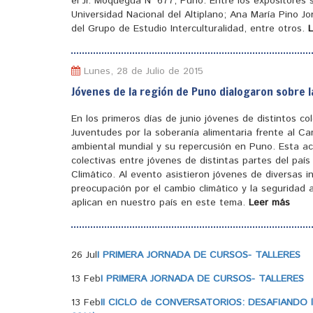
el Jr. Moquegua N° 677, Puno. Entre los expositores
Universidad Nacional del Altiplano; Ana María Pino J
del Grupo de Estudio Interculturalidad, entre otros.
Lunes, 28 de Julio de 2015
Jóvenes de la región de Puno dialogaron sobre l
En los primeros días de junio jóvenes de distintos c
Juventudes por la soberanía alimentaria frente al Ca
ambiental mundial y su repercusión en Puno. Esta ac
colectivas entre jóvenes de distintas partes del pa
Climático. Al evento asistieron jóvenes de diversas 
preocupación por el cambio climático y la seguridad a
aplican en nuestro país en este tema.
Leer más
26 Jul
I PRIMERA JORNADA DE CURSOS- TALLERES
13 Feb
I PRIMERA JORNADA DE CURSOS- TALLERES
13 Feb
II CICLO de CONVERSATORIOS: DESAFIANDO la