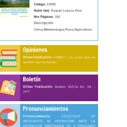
Código:
01895
Autor (es):
Raquel Loayza Rios
Nro Páginas:
100
Descripción
Clima/Metereología/Puno/Agricultura
Opiniones
Ultima Publicación:
UYARIY: Las voces que no
quieren que escuches
Boletín
Ultima Publicación:
Boletín IDECA No. 08 –
2017
Pronunciamientos
Pronunciamiento:
COLECTIVO DE
ABOGADOS SE PRONUCIAN ANTE LA
DETENCION ARBITRARIA DE 4 PERSONAS