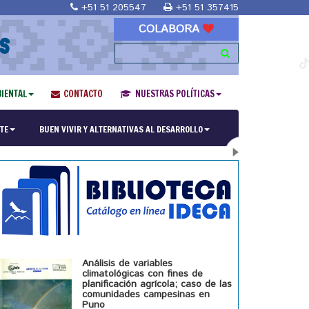
+51 51 205547
+51 51 357415
COLABORA
S
IENTAL
CONTACTO
NUESTRAS POLÍTICAS
ría en Religiones y culturas Andinas"
TE
BUEN VIVIR Y ALTERNATIVAS AL DESARROLLO
Análisis de variables
climatológicas con fines de
planificación agrícola; caso de las
comunidades campesinas en
Puno