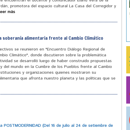
 se encuentran el docente y comunicador Eland Vera de la
ordán, promotora del espacio cultural La Casa del Corregidor y
Leer más
a soberanía alimentaria frente al Cambio Climático
olectivos se reunieron en "Encuentro Diálogo Regional de
mbio Climático", donde discutieron sobre la problemática
tividad se desarrolló luego de haber construido propuestas
ís y del mundo en la Cumbre de los Pueblos frente al Cambio
instituciones y organizaciones quienes mostraron su
limentaria que afronta nuestro planeta y las políticas que se
 POSTMODERNIDAD (Del 16 de julio al 24 de setiembre de