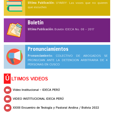
Ultima Publicación:
UYARIY: Las voces que no quieren
que escuches
Boletín
Ultima Publicación:
Boletín IDECA No. 08 – 2017
Pronunciamientos
Pronunciamiento:
COLECTIVO DE ABOGADOS SE
PRONUCIAN ANTE LA DETENCION ARBITRARIA DE 4
PERSONAS EN CUSCO
Ú
LTIMOS VIDEOS
Video Institucional – IDECA PERÚ
VIDEO INSTITUCIONAL IDECA PERÚ
XXXII Encuentro de Teología y Pastoral Andina / Bolivia 2022