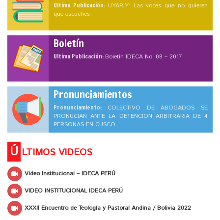
Ultima Publicación:
UYARIY: Las voces que no quieren
que escuches
Boletín
Ultima Publicación:
Boletín IDECA No. 08 – 2017
Pronunciamientos
Pronunciamiento:
COLECTIVO DE ABOGADOS SE
PRONUCIAN ANTE LA DETENCION ARBITRARIA DE 4
PERSONAS EN CUSCO
Ú
LTIMOS VIDEOS
Video Institucional – IDECA PERÚ
VIDEO INSTITUCIONAL IDECA PERÚ
XXXII Encuentro de Teología y Pastoral Andina / Bolivia 2022