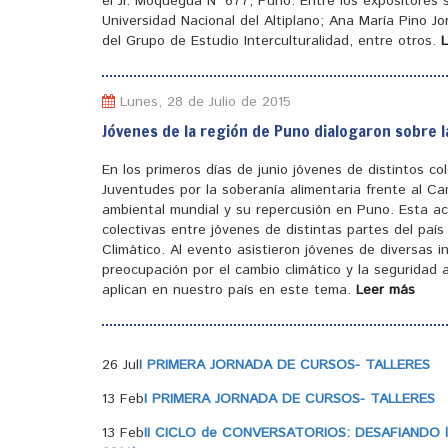
el Jr. Moquegua N° 677, Puno. Entre los expositores
Universidad Nacional del Altiplano; Ana María Pino J
del Grupo de Estudio Interculturalidad, entre otros.
Lunes, 28 de Julio de 2015
Jóvenes de la región de Puno dialogaron sobre l
En los primeros días de junio jóvenes de distintos c
Juventudes por la soberanía alimentaria frente al Ca
ambiental mundial y su repercusión en Puno. Esta ac
colectivas entre jóvenes de distintas partes del pa
Climático. Al evento asistieron jóvenes de diversas 
preocupación por el cambio climático y la seguridad a
aplican en nuestro país en este tema.
Leer más
26 Jul
I PRIMERA JORNADA DE CURSOS- TALLERES
13 Feb
I PRIMERA JORNADA DE CURSOS- TALLERES
13 Feb
II CICLO de CONVERSATORIOS: DESAFIANDO la