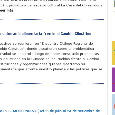
 se encuentran el docente y comunicador Eland Vera de la
ordán, promotora del espacio cultural La Casa del Corregidor y
Leer más
a soberanía alimentaria frente al Cambio Climático
olectivos se reunieron en "Encuentro Diálogo Regional de
mbio Climático", donde discutieron sobre la problemática
tividad se desarrolló luego de haber construido propuestas
ís y del mundo en la Cumbre de los Pueblos frente al Cambio
instituciones y organizaciones quienes mostraron su
limentaria que afronta nuestro planeta y las políticas que se
 POSTMODERNIDAD (Del 16 de julio al 24 de setiembre de