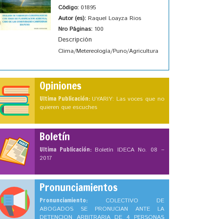
Código:
01895
Autor (es):
Raquel Loayza Rios
Nro Páginas:
100
Descripción
Clima/Metereología/Puno/Agricultura
Opiniones
Ultima Publicación:
UYARIY: Las voces que no
quieren que escuches
Boletín
Ultima Publicación:
Boletín IDECA No. 08 –
2017
Pronunciamientos
Pronunciamiento:
COLECTIVO DE
ABOGADOS SE PRONUCIAN ANTE LA
DETENCION ARBITRARIA DE 4 PERSONAS