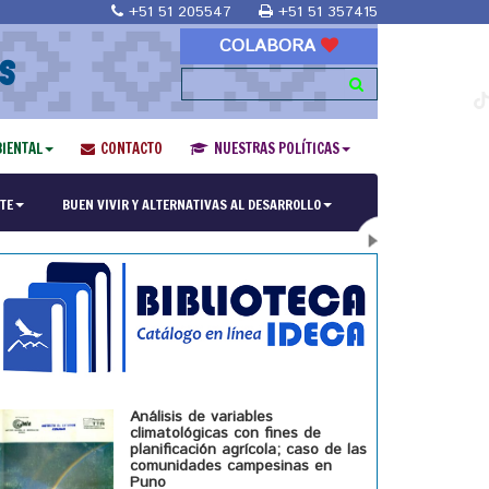
+51 51 205547
+51 51 357415
COLABORA
S
IENTAL
CONTACTO
NUESTRAS POLÍTICAS
ría en Religiones y culturas Andinas"
TE
BUEN VIVIR Y ALTERNATIVAS AL DESARROLLO
Análisis de variables
climatológicas con fines de
planificación agrícola; caso de las
comunidades campesinas en
Puno