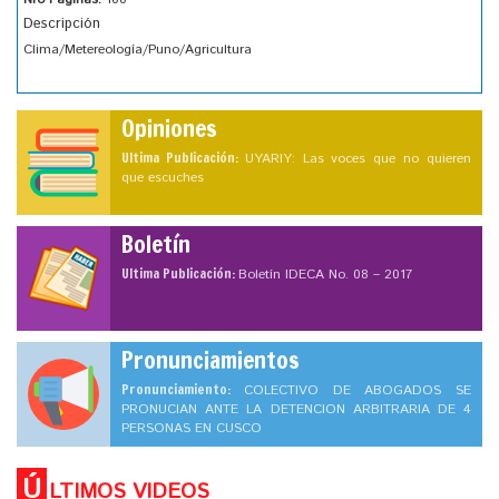
Descripción
Clima/Metereología/Puno/Agricultura
Opiniones
Ultima Publicación:
UYARIY: Las voces que no quieren
que escuches
Boletín
Ultima Publicación:
Boletín IDECA No. 08 – 2017
Pronunciamientos
Pronunciamiento:
COLECTIVO DE ABOGADOS SE
PRONUCIAN ANTE LA DETENCION ARBITRARIA DE 4
PERSONAS EN CUSCO
Ú
LTIMOS VIDEOS