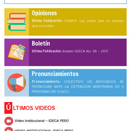
Opiniones
Ultima Publicación:
UYARIY: Las voces que no quieren
que escuches
Boletín
Ultima Publicación:
Boletín IDECA No. 08 – 2017
Pronunciamientos
Pronunciamiento:
COLECTIVO DE ABOGADOS SE
PRONUCIAN ANTE LA DETENCION ARBITRARIA DE 4
PERSONAS EN CUSCO
Ú
LTIMOS VIDEOS
Video Institucional – IDECA PERÚ