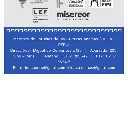
Instituto de Estudios de las Culturas Andinas (IDECA -
PERÚ)
Dirección:Jr. Miguel de Cervantes #125
|
Apartado: 295,
Puno - Perú
|
Teléfono: +51 51 205547
|
Fax: +51 51
357415
Email: idecaperu@
gmail.com ó ideca.emaus@
gmail.com