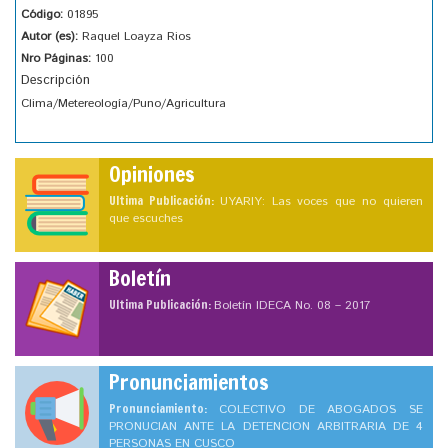
Código:
01895
Autor (es):
Raquel Loayza Rios
Nro Páginas:
100
Descripción
Clima/Metereología/Puno/Agricultura
Opiniones
Ultima Publicación:
UYARIY: Las voces que no quieren
que escuches
Boletín
Ultima Publicación:
Boletín IDECA No. 08 – 2017
Pronunciamientos
Pronunciamiento:
COLECTIVO DE ABOGADOS SE
PRONUCIAN ANTE LA DETENCION ARBITRARIA DE 4
PERSONAS EN CUSCO