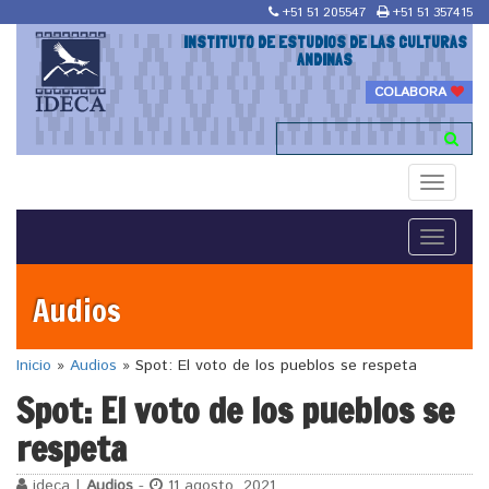
+51 51 205547
+51 51 357415
INSTITUTO DE ESTUDIOS DE LAS CULTURAS
ANDINAS
COLABORA
Toggle
navigati
Toggle
navigati
Audios
Inicio
»
Audios
»
Spot: El voto de los pueblos se respeta
Spot: El voto de los pueblos se
respeta
ideca |
Audios
-
11 agosto, 2021