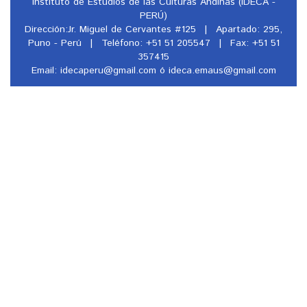
Instituto de Estudios de las Culturas Andinas (IDECA -
PERÚ)
Dirección:Jr. Miguel de Cervantes #125
|
Apartado: 295,
Puno - Perú
|
Teléfono: +51 51 205547
|
Fax: +51 51
357415
Email: idecaperu@
gmail.com ó ideca.emaus@
gmail.com