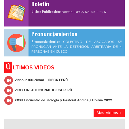
Boletín
Ultima Publicación:
Boletín IDECA No. 08 – 2017
Pronunciamientos
Pronunciamiento:
COLECTIVO DE ABOGADOS SE
PRONUCIAN ANTE LA DETENCION ARBITRARIA DE 4
PERSONAS EN CUSCO
Ú
LTIMOS VIDEOS
Video Institucional – IDECA PERÚ
VIDEO INSTITUCIONAL IDECA PERÚ
XXXII Encuentro de Teología y Pastoral Andina / Bolivia 2022
Más Videos »