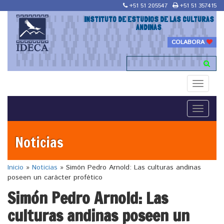
+51 51 205547
+51 51 357415
INSTITUTO DE ESTUDIOS DE LAS CULTURAS
ANDINAS
COLABORA
Toggle
navigati
Toggle
navigati
Noticias
Inicio
»
Noticias
»
Simón Pedro Arnold: Las culturas andinas
poseen un carácter profético
Simón Pedro Arnold: Las
culturas andinas poseen un