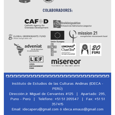
COLABORADORES:
Instituto de Estudios de las Culturas Andinas (IDECA -
PERÚ)
Dirección:Jr. Miguel de Cervantes #125
|
Apartado: 295,
Puno - Perú
|
Teléfono: +51 51 205547
|
Fax: +51 51
357415
Email: idecaperu@
gmail.com ó ideca.emaus@
gmail.com