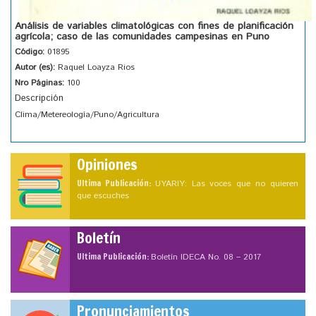
Análisis de variables climatológicas con fines de planificación
agrícola; caso de las comunidades campesinas en Puno
Código:
01895
Autor (es):
Raquel Loayza Rios
Nro Páginas:
100
Descripción
Clima/Metereología/Puno/Agricultura
Opiniones
Ultima Publicación:
UYARIY: Las voces que no quieren
que escuches
Boletín
Ultima Publicación:
Boletín IDECA No. 08 – 2017
Pronunciamientos