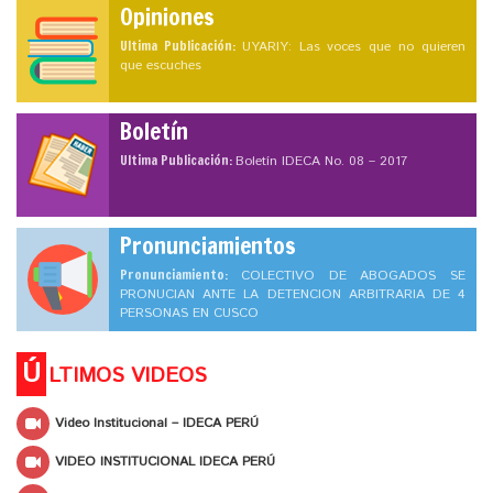
Opiniones
Ultima Publicación:
UYARIY: Las voces que no quieren
que escuches
Boletín
Ultima Publicación:
Boletín IDECA No. 08 – 2017
Pronunciamientos
Pronunciamiento:
COLECTIVO DE ABOGADOS SE
PRONUCIAN ANTE LA DETENCION ARBITRARIA DE 4
PERSONAS EN CUSCO
Ú
LTIMOS VIDEOS
Video Institucional – IDECA PERÚ
VIDEO INSTITUCIONAL IDECA PERÚ