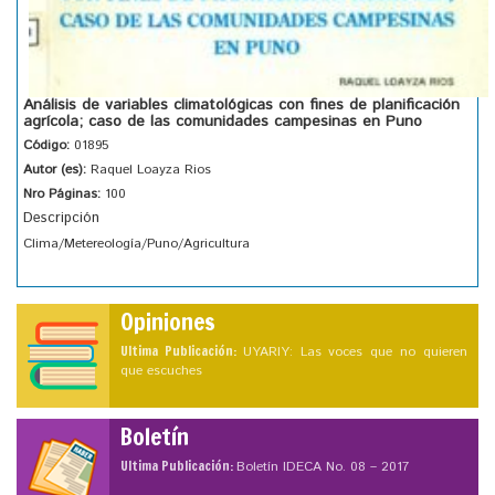
Análisis de variables climatológicas con fines de planificación
agrícola; caso de las comunidades campesinas en Puno
Código:
01895
Autor (es):
Raquel Loayza Rios
Nro Páginas:
100
Descripción
Clima/Metereología/Puno/Agricultura
Opiniones
Ultima Publicación:
UYARIY: Las voces que no quieren
que escuches
Boletín
Ultima Publicación:
Boletín IDECA No. 08 – 2017