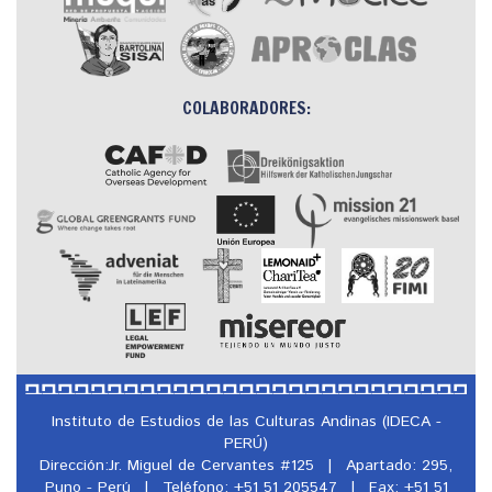
COLABORADORES:
Instituto de Estudios de las Culturas Andinas (IDECA -
PERÚ)
Dirección:Jr. Miguel de Cervantes #125
|
Apartado: 295,
Puno - Perú
|
Teléfono: +51 51 205547
|
Fax: +51 51